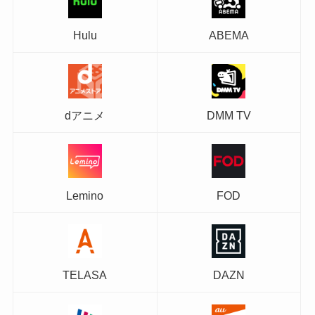
Hulu
ABEMA
dアニメ
DMM TV
Lemino
FOD
TELASA
DAZN