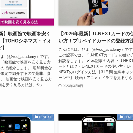
最新】映画館で映画を安く
【2026年最新】U-NEXTカードの
【TOHOシネマズ・イオ
い方！プリペイドカードの登録方
ど】
こんにちは、ひよ（@vod_academy）で
この記事では、「U-NEXTカード」の使い
（@vod_academy）です。
解説をします。 ✔︎ 本記事の内容 ・U-NEX
、「映画館で映画を安く見る方
ードとは？・U-NEXTカードの使い方・U-
ので紹介します。 追加料金な
NEXTのログイン方法 【31日間 無料キャ
の限定で紹介するので是非、参
ーン中】 映画 / アニメ / ドラマを見るなら.
。 映画館で映画を安く見る方
を安く見る方法は、6つ...
2023年3月8日
U-NEXT
U-NE