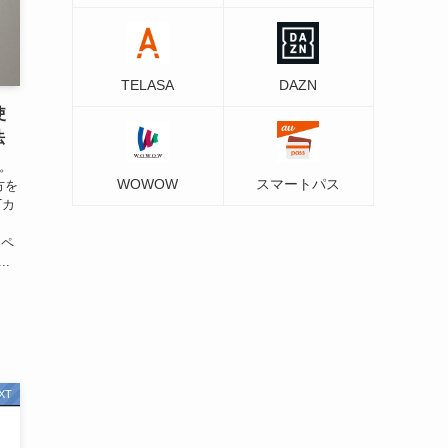
TELASA
DAZN
使
法
す。
WOWOW
スマートパス
方を
Tカ
ンペ
..
XT