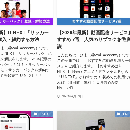
最新】U-NEXT「サッカー
【2026年最新】動画配信サービス
購入・解約する方法
すすめ 7選！人気のサブスクを徹
説
（@vod_academy）です。
U-NEXT「サッカーパック」の
こんにちは、ひよ（@vod_academy）で
を解説をします。 ✔︎ 本記事の
この記事では、「おすすめの動画配信サー
ーパックとは？・サッカーパッ
ス」をご紹介します。 【おすすめはU-
方法・サッカーパックを解約す
NEXT】 映画 / アニメ / ドラマを見るなら
登録完了 U-NEXT「サ...
「U-NEXT」がおすすめ！ 初めての利用で
れば、31日間、無料！ 見放題作品数
No.1（40...
2023年4月19日
U-NEXT
U-NE