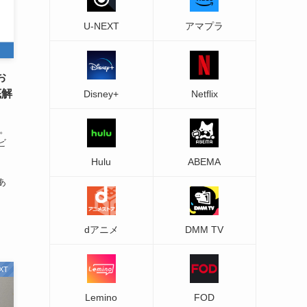
U-NEXT
アマプラ
お
底解
Disney+
Netflix
す。
ビ
Hulu
ABEMA
、
あ
dアニメ
DMM TV
XT
Lemino
FOD